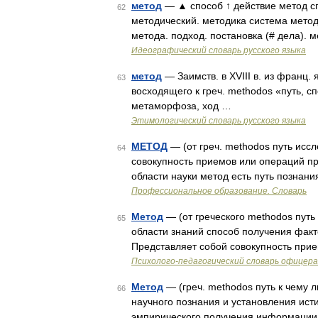
метод
— ▲ способ ↑ действие метод сп
62
методический. методика система метод
метода. подход. постановка (# дела). м
Идеографический словарь русского языка
метод
— Заимств. в XVIII в. из франц. 
63
восходящего к греч. methodos «путь, с
метаморфоза, ход …
Этимологический словарь русского языка
МЕТОД
— (от греч. methodos путь исс
64
совокупность приемов или операций пр
области науки метод есть путь познан
Профессиональное образование. Словарь
Метод
— (от греческого methodos пут
65
области знаний способ получения фак
Представляет собой совокупность при
Психолого-педагогический словарь офицер
Метод
— (греч. methodos путь к чему 
66
научного познания и установления исти
эмпирического получения информации 