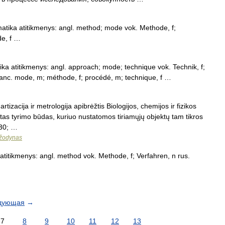
atika atitikmenys: angl. method; mode vok. Methode, f;
de, f …
ka atitikmenys: angl. approach; mode; technique vok. Technik, f;
anc. mode, m; méthode, f; procédé, m; technique, f …
izacija ir metrologija apibrėžtis Biologijos, chemijos ir fizikos
stas tyrimo būdas, kuriuo nustatomos tiriamųjų objektų tam tikros
230; …
 žodynas
 atitikmenys: angl. method vok. Methode, f; Verfahren, n rus.
дующая
→
7
8
9
10
11
12
13