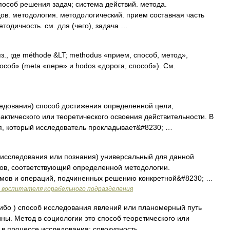
особ решения задач; система действий. метода.
ов. методология. методологический. прием составная часть
етодичность. см. для (чего), задача …
яз., где méthode &LT; methodus «прием, способ, метод»,
пособ» (meta «пере» и hodos «дорога, способ»). См.
ледования) способ достижения определенной цели,
актического или теоретического освоения действительности. В
ия, который исследователь прокладывает&#8230; …
ь исследования или познания) универсальный для данной
тов, соответствующий определенной методологии.
емов и операций, подчиненных решению конкретной&#8230; …
а воспитателя корабельного подразделения
либо ) способ исследования явлений или планомерный путь
ны. Метод в социологии это способ теоретического или
в процессе исследования; совокупность …