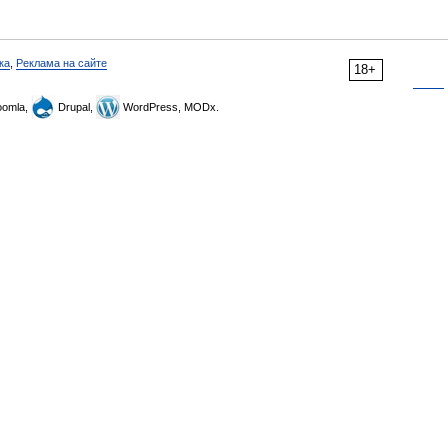
ка
,
Реклама на сайте
18+
omla,
Drupal,
WordPress, MODx.