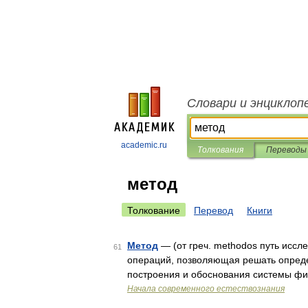
Словари и энциклоп
academic.ru
Толкования
Переводы
метод
Толкование
Перевод
Книги
Метод
— (от греч. methodos путь иссле
61
операций, позволяющая решать опреде
построения и обоснования системы ф
Начала современного естествознания