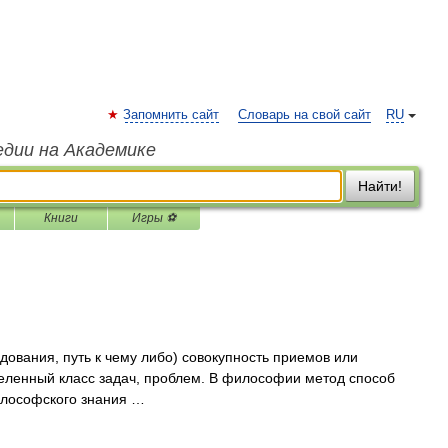
Запомнить сайт
Словарь на свой сайт
RU
едии на Академике
Найти!
Книги
Игры ⚽
дования, путь к чему либо) совокупность приемов или
ленный класс задач, проблем. В философии метод способ
илософского знания …