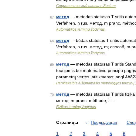
Социологический словарь Socium
метод
— metodas statusas T sritis autom
67
Verfahren, n rus. метод, m pranc. métho
Automatikos terminų žodynas
метод
— būdas statusas T sritis automati
68
Verfahren, n rus. метод, m; способ, m pr
Automatikos terminų žodynas
метод
— metodas statusas T sritis Standart
69
teorijomis bei matematiniu principu pagrį
parametrų vertės. atitikmenys: angl.&#8
Penkiakalbis aiškinamasis metrologijos terminų
метод
— metodas statusas T sritis fizika
70
метод, m pranc. méthode, f …
Fizikos terminų žodynas
Страницы
←
Предыдущая
Сле
1
2
3
4
5
6